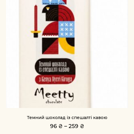
Темний шоколад із спешалті кавою
96
₴
–
259
₴