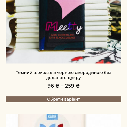
Темний шоколад з чорною смородиною без
доданого цукру
96
₴
–
259
₴
Обрати варіант