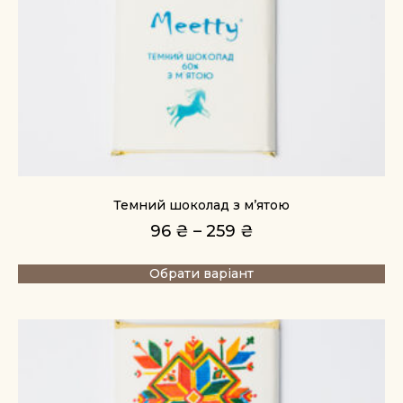
Темний шоколад з м’ятою
96
₴
–
259
₴
Обрати варіант