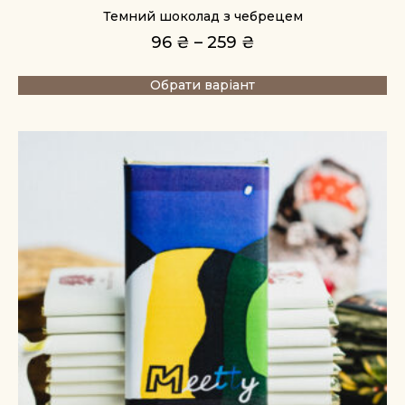
Темний шоколад з чебрецем
96
₴
–
259
₴
Обрати варіант