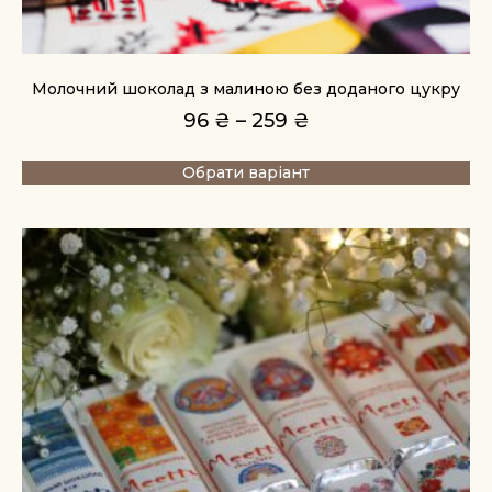
Молочний шоколад з малиною без доданого цукру
96
₴
–
259
₴
Обрати варіант