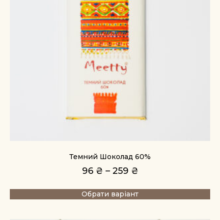
Темний Шоколад 60%
96
₴
–
259
₴
Обрати варіант