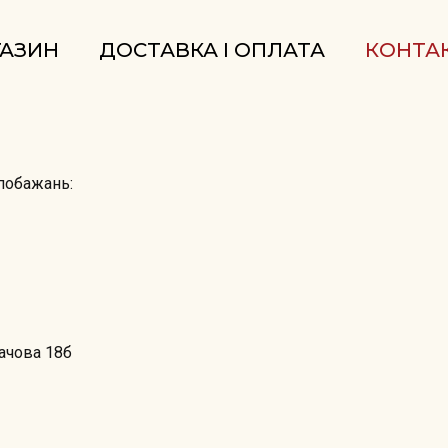
АЗИН
ДОСТАВКА І ОПЛАТА
КОНТА
 побажань:
гачова 18б